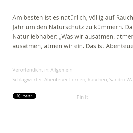
Am besten ist es natürlich, völlig auf Rau
Jahr um den Naturschutz zu kümmern. Das 
Naturliebhaber: „Was wir ausatmen, atme
ausatmen, atmen wir ein. Das ist Abenteue
Veröffentlicht in:
Allgemein
Schlagwörter:
Abenteuer Lernen
,
Rauchen
,
Sandro W
Pin It