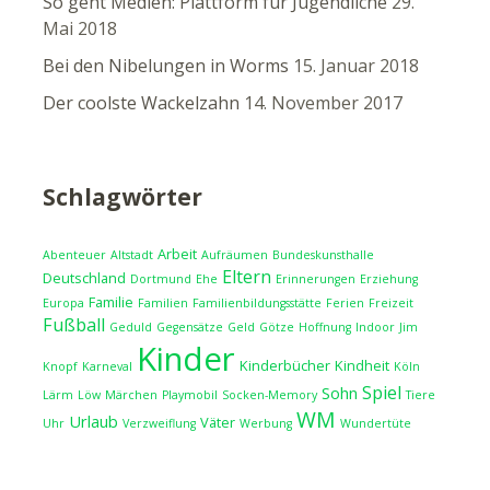
So geht Medien: Plattform für Jugendliche
29.
Mai 2018
Bei den Nibelungen in Worms
15. Januar 2018
Der coolste Wackelzahn
14. November 2017
Schlagwörter
Arbeit
Abenteuer
Altstadt
Aufräumen
Bundeskunsthalle
Eltern
Deutschland
Dortmund
Ehe
Erinnerungen
Erziehung
Familie
Europa
Familien
Familienbildungsstätte
Ferien
Freizeit
Fußball
Geduld
Gegensätze
Geld
Götze
Hoffnung
Indoor
Jim
Kinder
Kinderbücher
Kindheit
Knopf
Karneval
Köln
Spiel
Sohn
Lärm
Löw
Märchen
Playmobil
Socken-Memory
Tiere
WM
Urlaub
Väter
Uhr
Verzweiflung
Werbung
Wundertüte