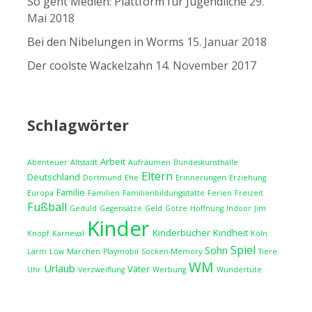
So geht Medien: Plattform für Jugendliche
29.
Mai 2018
Bei den Nibelungen in Worms
15. Januar 2018
Der coolste Wackelzahn
14. November 2017
Schlagwörter
Arbeit
Abenteuer
Altstadt
Aufräumen
Bundeskunsthalle
Eltern
Deutschland
Dortmund
Ehe
Erinnerungen
Erziehung
Familie
Europa
Familien
Familienbildungsstätte
Ferien
Freizeit
Fußball
Geduld
Gegensätze
Geld
Götze
Hoffnung
Indoor
Jim
Kinder
Kinderbücher
Kindheit
Knopf
Karneval
Köln
Spiel
Sohn
Lärm
Löw
Märchen
Playmobil
Socken-Memory
Tiere
WM
Urlaub
Väter
Uhr
Verzweiflung
Werbung
Wundertüte