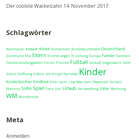
Der coolste Wackelzahn
14. November 2017
Schlagwörter
Arbeit
Deutschland
Abenteuer
Altstadt
Aufräumen
Bundeskunsthalle
Eltern
Familie
Dortmund
Ehe
Erinnerungen
Erziehung
Europa
Familien
Fußball
Familienbildungsstätte
Ferien
Freizeit
Geduld
Gegensätze
Geld
Kinder
Götze
Hoffnung
Indoor
Jim Knopf
Karneval
Kinderbücher
Kindheit
Köln
Lärm
Löw
Märchen
Playmobil
Socken-
Spiel
Sohn
Urlaub
Väter
Memory
Tiere
Uhr
Verzweiflung
Werbung
WM
Wundertüte
Meta
Anmelden