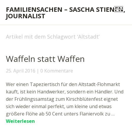
FAMILIENSACHEN – SASCHA STIENEN,
JOURNALIST
Artikel mit dem Schlagwort ‘
Altstadt
’
Waffeln statt Waffen
25. April 2016
0 Kommentare
Wer einen Tapeziertisch für den Altstadt-Flohmarkt
kauft, ist kein Handwerker, sondern ein Händler. Und
der Frühlingssamstag zum Kirschblütenfest eignet
sich wieder einmal perfekt, um kleine und etwas
größere Flöhe ab 50 Cent unters Flaniervolk zu …
Weiterlesen