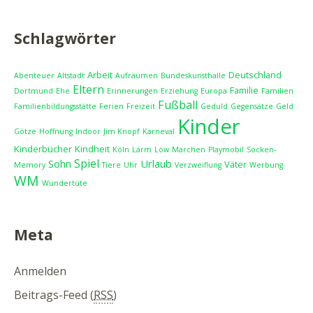
Schlagwörter
Arbeit
Deutschland
Abenteuer
Altstadt
Aufräumen
Bundeskunsthalle
Eltern
Familie
Dortmund
Ehe
Erinnerungen
Erziehung
Europa
Familien
Fußball
Familienbildungsstätte
Ferien
Freizeit
Geduld
Gegensätze
Geld
Kinder
Götze
Hoffnung
Indoor
Jim Knopf
Karneval
Kinderbücher
Kindheit
Köln
Lärm
Löw
Märchen
Playmobil
Socken-
Spiel
Sohn
Urlaub
Väter
Memory
Tiere
Uhr
Verzweiflung
Werbung
WM
Wundertüte
Meta
Anmelden
Beitrags-Feed (
RSS
)