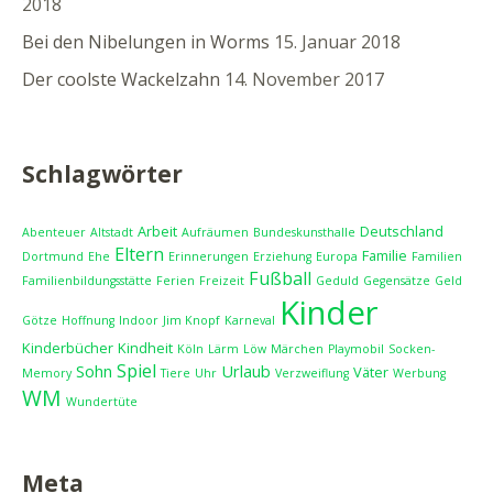
2018
Bei den Nibelungen in Worms
15. Januar 2018
Der coolste Wackelzahn
14. November 2017
Schlagwörter
Arbeit
Deutschland
Abenteuer
Altstadt
Aufräumen
Bundeskunsthalle
Eltern
Familie
Dortmund
Ehe
Erinnerungen
Erziehung
Europa
Familien
Fußball
Familienbildungsstätte
Ferien
Freizeit
Geduld
Gegensätze
Geld
Kinder
Götze
Hoffnung
Indoor
Jim Knopf
Karneval
Kinderbücher
Kindheit
Köln
Lärm
Löw
Märchen
Playmobil
Socken-
Spiel
Sohn
Urlaub
Väter
Memory
Tiere
Uhr
Verzweiflung
Werbung
WM
Wundertüte
Meta