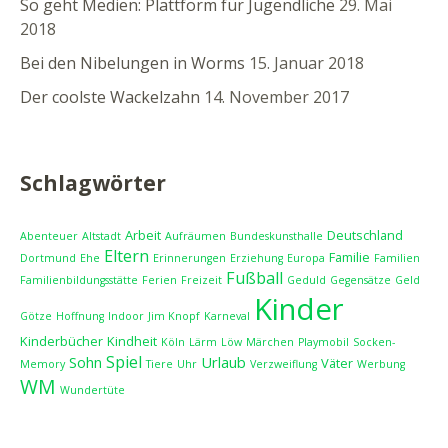
So geht Medien: Plattform für Jugendliche
29. Mai
2018
Bei den Nibelungen in Worms
15. Januar 2018
Der coolste Wackelzahn
14. November 2017
Schlagwörter
Arbeit
Deutschland
Abenteuer
Altstadt
Aufräumen
Bundeskunsthalle
Eltern
Familie
Dortmund
Ehe
Erinnerungen
Erziehung
Europa
Familien
Fußball
Familienbildungsstätte
Ferien
Freizeit
Geduld
Gegensätze
Geld
Kinder
Götze
Hoffnung
Indoor
Jim Knopf
Karneval
Kinderbücher
Kindheit
Köln
Lärm
Löw
Märchen
Playmobil
Socken-
Spiel
Sohn
Urlaub
Väter
Memory
Tiere
Uhr
Verzweiflung
Werbung
WM
Wundertüte