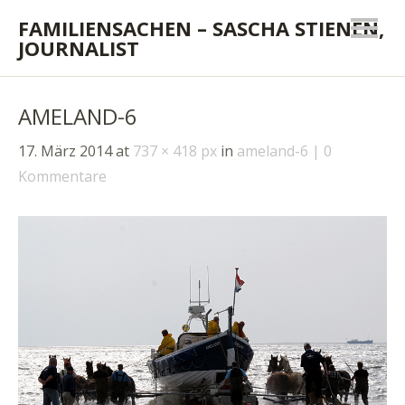
FAMILIENSACHEN – SASCHA STIENEN,
JOURNALIST
AMELAND-6
17. März 2014
at
737 × 418 px
in
ameland-6
0
Kommentare