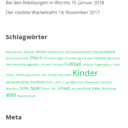
Bei den Nibelungen in Worms
15. Januar 2018
Der coolste Wackelzahn
14. November 2017
Schlagwörter
Arbeit
Deutschland
Abenteuer
Altstadt
Aufräumen
Bundeskunsthalle
Eltern
Familie
Dortmund
Ehe
Erinnerungen
Erziehung
Europa
Familien
Fußball
Familienbildungsstätte
Ferien
Freizeit
Geduld
Gegensätze
Geld
Kinder
Götze
Hoffnung
Indoor
Jim Knopf
Karneval
Kinderbücher
Kindheit
Köln
Lärm
Löw
Märchen
Playmobil
Socken-
Spiel
Sohn
Urlaub
Väter
Memory
Tiere
Uhr
Verzweiflung
Werbung
WM
Wundertüte
Meta