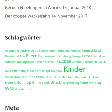
Bei den Nibelungen in Worms
15. Januar 2018
Der coolste Wackelzahn
14. November 2017
Schlagwörter
Arbeit
Deutschland
Abenteuer
Altstadt
Aufräumen
Bundeskunsthalle
Eltern
Familie
Dortmund
Ehe
Erinnerungen
Erziehung
Europa
Familien
Fußball
Familienbildungsstätte
Ferien
Freizeit
Geduld
Gegensätze
Geld
Kinder
Götze
Hoffnung
Indoor
Jim Knopf
Karneval
Kinderbücher
Kindheit
Köln
Lärm
Löw
Märchen
Playmobil
Socken-
Spiel
Sohn
Urlaub
Väter
Memory
Tiere
Uhr
Verzweiflung
Werbung
WM
Wundertüte
Meta