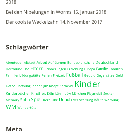
2018
Bei den Nibelungen in Worms
15. Januar 2018
Der coolste Wackelzahn
14. November 2017
Schlagwörter
Arbeit
Deutschland
Abenteuer
Altstadt
Aufräumen
Bundeskunsthalle
Eltern
Familie
Dortmund
Ehe
Erinnerungen
Erziehung
Europa
Familien
Fußball
Familienbildungsstätte
Ferien
Freizeit
Geduld
Gegensätze
Geld
Kinder
Götze
Hoffnung
Indoor
Jim Knopf
Karneval
Kinderbücher
Kindheit
Köln
Lärm
Löw
Märchen
Playmobil
Socken-
Spiel
Sohn
Urlaub
Väter
Memory
Tiere
Uhr
Verzweiflung
Werbung
WM
Wundertüte
Meta